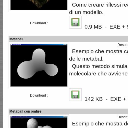
Come creare riflessi real
di un modello.
Download :
0.9 MB - EXE + S
Metaball
Descri
Esempio che mostra co
delle metabal.
Questo metodo simula l'
molecolare che avviene 
Download :
142 KB - EXE + S
Metaball con ombre
Descri
Esempio che mostra de