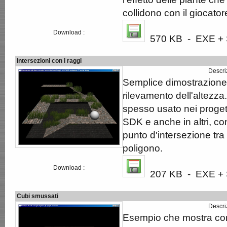
collidono con il giocator
Download :
570 KB - EXE + S
Intersezioni con i raggi
Descri
Semplice dimostrazione d
rilevamento dell'altezz
spesso usato nei proget
SDK e anche in altri, con
punto d'intersezione tra
poligono.
Download :
207 KB - EXE + S
Cubi smussati
Descri
Esempio che mostra com