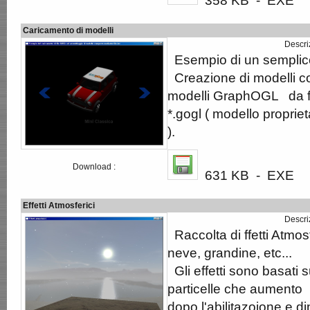
358 KB - EXE
Caricamento di modelli
Descri
Esempio di un semplic
Creazione di modelli c
modelli GraphOGL da fi
*.gogl ( modello propri
).
Download :
631 KB - EXE
Effetti Atmosferici
Descri
Raccolta di ffetti Atmos
neve, grandine, etc...
Gli effetti sono basati s
particelle che aumento
dopo l'abilitazoione e d