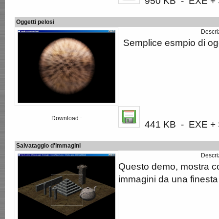
950 KB - EXE + S
Oggetti pelosi
Descri
Semplice esmpio di ogge
Download :
441 KB - EXE + S
Salvataggio d'immagini
Descri
Questo demo, mostra co
immagini da una fines