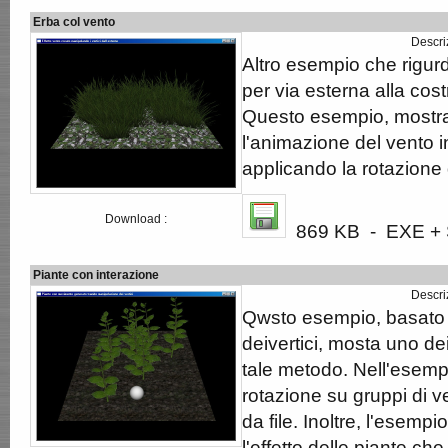
Erba col vento
Descri
Altro esempio che rigurda
per via esterna alla cost
Questo esempio, mostr
l'animazione del vento i
applicando la rotazione d
Download :
869 KB - EXE + S
Piante con interazione
Descri
Qwsto esempio, basato 
deivertici, mosta uno dei
tale metodo. Nell'esempi
rotazione su gruppi di ver
da file. Inoltre, l'esem
l'effetto delle piante c