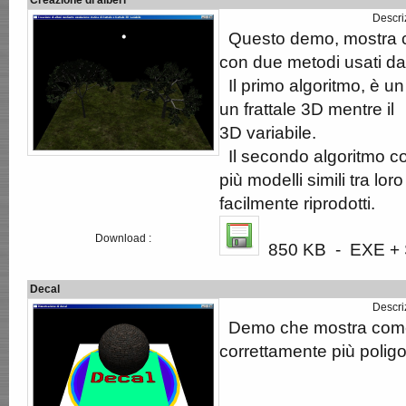
Creazione di alberi
Descri
Questo demo, mostra co
con due metodi usati 
Il primo algoritmo, è un
un frattale 3D mentre il
3D variabile.
Il secondo algoritmo co
più modelli simili tra l
facilmente riprodotti.
Download :
850 KB - EXE + S
Decal
Descri
Demo che mostra come 
correttamente più poligo