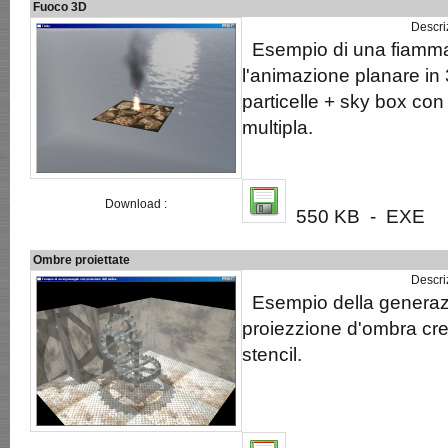
Fuoco 3D
Descri
Esempio di una fiamma
l'animazione planare in
particelle + sky box co
multipla.
Download :
550 KB - EXE
Ombre proiettate
Descri
Esempio della generazi
proiezzione d'ombra cr
stencil.