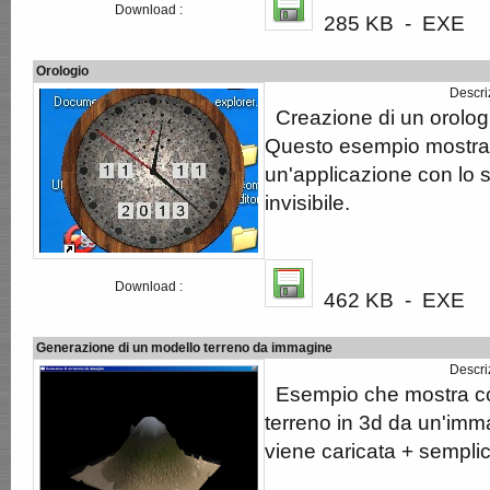
Download :
285 KB - EXE
Orologio
Descri
Creazione di un orologi
Questo esempio mostr
un'applicazione con lo s
invisibile.
Download :
462 KB - EXE
Generazione di un modello terreno da immagine
Descri
Esempio che mostra c
terreno in 3d da un'im
viene caricata + sempli